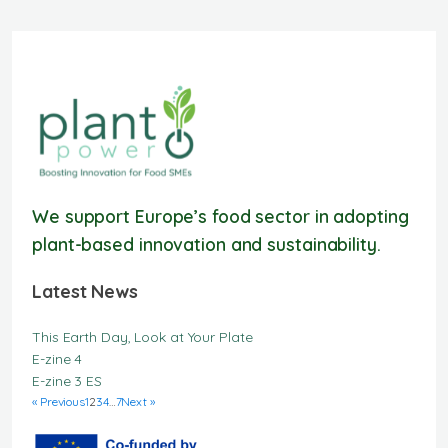
We support Europe’s food sector in adopting
plant-based innovation and sustainability.
Latest News
This Earth Day, Look at Your Plate
E-zine 4
E-zine 3 ES
« Previous
1
2
3
4
…
7
Next »