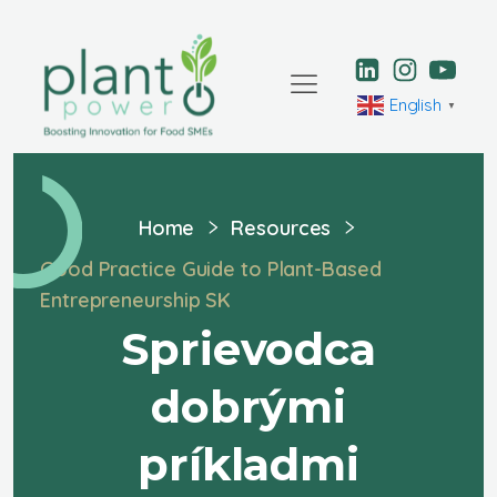
English
▼
Home
Resources
Good Practice Guide to Plant-Based
Entrepreneurship SK
Sprievodca
dobrými
príkladmi